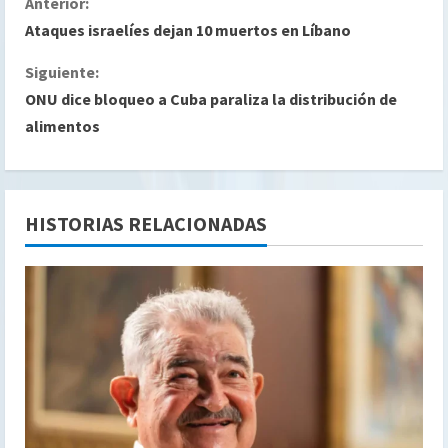
S
Anterior:
Ataques israelíes dejan 10 muertos en Líbano
i
Siguiente:
g
ONU dice bloqueo a Cuba paraliza la distribución de
alimentos
u
e
l
HISTORIAS RELACIONADAS
e
y
e
n
d