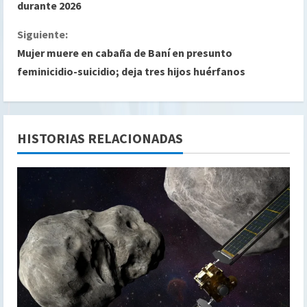
i
durante 2026
g
Siguiente:
Mujer muere en cabaña de Baní en presunto
u
feminicidio-suicidio; deja tres hijos huérfanos
e
l
HISTORIAS RELACIONADAS
e
y
e
n
d
o