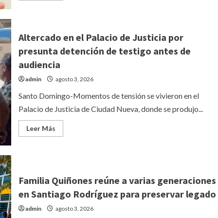
acerca
de
Waldo
Ariel
Suero
Altercado en el Palacio de Justicia por
recomienda
evaluación
presunta detención de testigo antes de
cardíaca
a
audiencia
recién
nacidos
admin
agosto 3, 2026
para
detectar
cardiopatías
Santo Domingo-Momentos de tensión se vivieron en el
congénitas
Palacio de Justicia de Ciudad Nueva, donde se produjo...
Leer
Leer Más
más
acerca
de
Altercado
en
el
Palacio
Familia Quiñones reúne a varias generaciones
de
Justicia
en Santiago Rodríguez para preservar legado
por
presunta
admin
agosto 3, 2026
detención
de