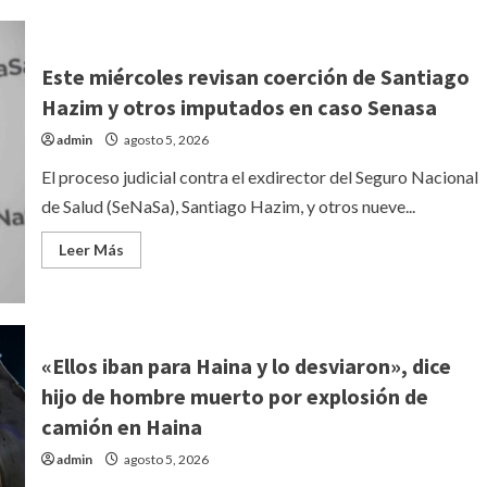
Este miércoles revisan coerción de Santiago
Hazim y otros imputados en caso Senasa
admin
agosto 5, 2026
El proceso judicial contra el exdirector del Seguro Nacional
de Salud (SeNaSa), Santiago Hazim, y otros nueve...
Leer
Leer Más
más
acerca
de
Este
miércoles
revisan
coerción
«Ellos iban para Haina y lo desviaron», dice
de
Santiago
hijo de hombre muerto por explosión de
Hazim
y
camión en Haina
otros
imputados
admin
agosto 5, 2026
en
caso