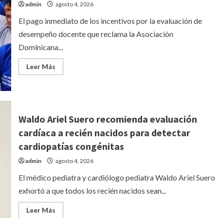
admin
agosto 4, 2026
que
vivió:
Me
El pago inmediato de los incentivos por la evaluación de
estaba
pudriendo
desempeño docente que reclama la Asociación
Dominicana...
Leer
Leer Más
más
acerca
de
Choque
ADP-
Educación:
mal
Waldo Ariel Suero recomienda evaluación
presagio
cardíaca a recién nacidos para detectar
cardiopatías congénitas
admin
agosto 4, 2026
El médico pediatra y cardiólogo pediatra Waldo Ariel Suero
exhortó a que todos los recién nacidos sean...
Leer
Leer Más
más