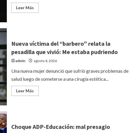
sobre
Leer
Leer Más
aplicación
más
acerca
de
Se
entrega
hombre
que
viajaba
Nueva víctima del “barbero” relata la
con
presunto
pesadilla que vivió: Me estaba pudriendo
atacante
de
admin
agosto 4, 2026
mayor
de
la
Una nueva mujer denunció que sufrió graves problemas de
FARD
salud luego de someterse a una cirugía estética...
Leer
Leer Más
más
acerca
de
Nueva
víctima
del
“barbero”
relata
Choque ADP-Educación: mal presagio
la
pesadilla