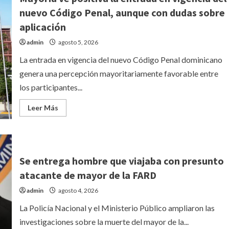
la
Fuerza
nuevo Código Penal, aunque con dudas sobre
Aérea
herido
aplicación
en
discusión
admin
agosto 5, 2026
por
un
La entrada en vigencia del nuevo Código Penal dominicano
parqueo
en
genera una percepción mayoritariamente favorable entre
Santo
Domingo
los participantes...
Este
Leer
Leer Más
más
acerca
de
Mayoría
ve
positiva
la
Se entrega hombre que viajaba con presunto
entrada
en
atacante de mayor de la FARD
vigencia
del
admin
agosto 4, 2026
nuevo
Código
La Policía Nacional y el Ministerio Público ampliaron las
Penal,
aunque
investigaciones sobre la muerte del mayor de la...
con
dudas