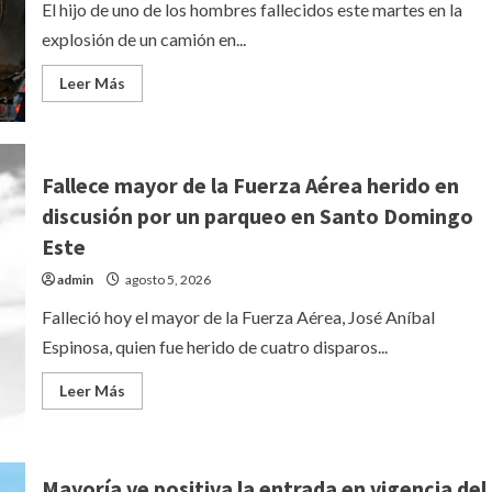
Senasa
El hijo de uno de los hombres fallecidos este martes en la
explosión de un camión en...
Leer
Leer Más
más
acerca
de
«Ellos
iban
para
Fallece mayor de la Fuerza Aérea herido en
Haina
y
discusión por un parqueo en Santo Domingo
lo
desviaron»,
Este
dice
hijo
admin
agosto 5, 2026
de
hombre
muerto
Falleció hoy el mayor de la Fuerza Aérea, José Aníbal
por
explosión
Espinosa, quien fue herido de cuatro disparos...
de
camión
en
Leer
Leer Más
Haina
más
acerca
de
Fallece
mayor
de
Mayoría ve positiva la entrada en vigencia del