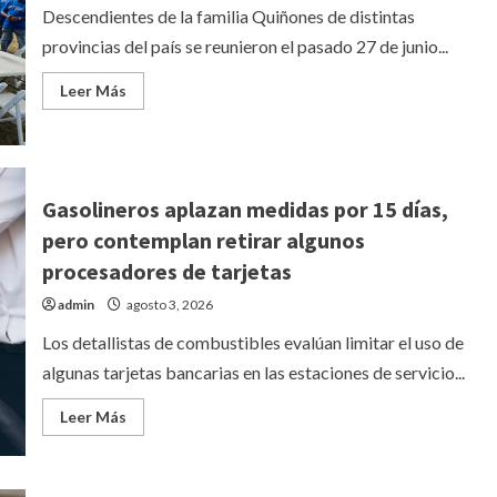
testigo
Descendientes de la familia Quiñones de distintas
antes
de
provincias del país se reunieron el pasado 27 de junio...
audiencia
Leer
Leer Más
más
acerca
de
Familia
Quiñones
reúne
a
Gasolineros aplazan medidas por 15 días,
varias
generaciones
pero contemplan retirar algunos
en
Santiago
procesadores de tarjetas
Rodríguez
para
admin
agosto 3, 2026
preservar
legado
Los detallistas de combustibles evalúan limitar el uso de
algunas tarjetas bancarias en las estaciones de servicio...
Leer
Leer Más
más
acerca
de
Gasolineros
aplazan