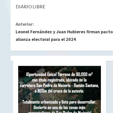
DIARIO LIBRE
S
Anterior:
Leonel Fernández y Juan Hubieres firman pacto
i
alianza electoral para el 2024
g
u
e
l
e
y
e