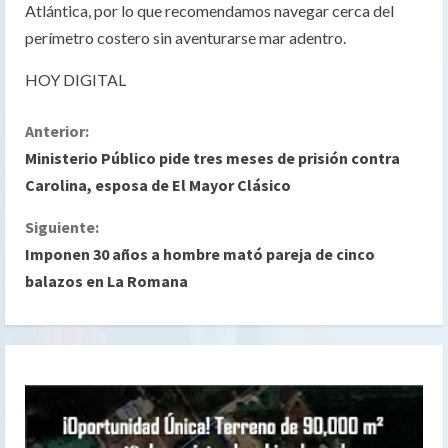
Atlántica, por lo que recomendamos navegar cerca del
perímetro costero sin aventurarse mar adentro.
HOY DIGITAL
S
Anterior:
Ministerio Público pide tres meses de prisión contra
i
Carolina, esposa de El Mayor Clásico
g
Siguiente:
Imponen 30 años a hombre mató pareja de cinco
u
balazos en La Romana
e
l
e
y