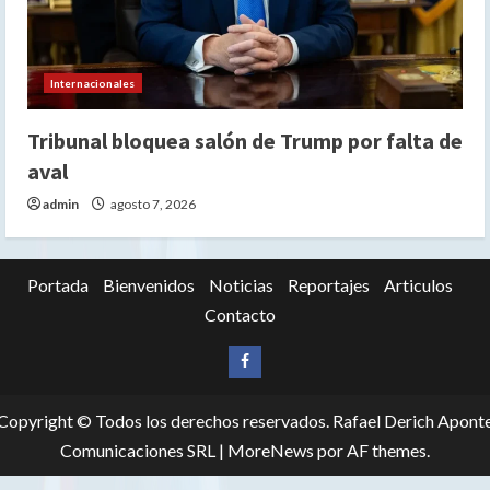
Internacionales
Tribunal bloquea salón de Trump por falta de
aval
admin
agosto 7, 2026
Portada
Bienvenidos
Noticias
Reportajes
Articulos
Contacto
Siganos
en
Copyright © Todos los derechos reservados. Rafael Derich Apont
Facebook
Comunicaciones SRL
|
MoreNews
por AF themes.