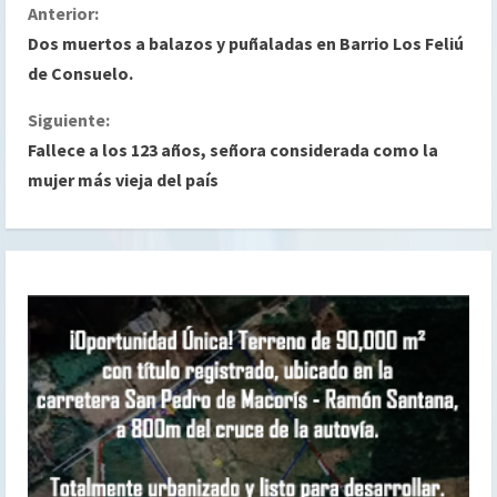
S
Anterior:
Dos muertos a balazos y puñaladas en Barrio Los Feliú
i
de Consuelo.
g
Siguiente:
Fallece a los 123 años, señora considerada como la
u
mujer más vieja del país
e
l
e
y
e
n
d