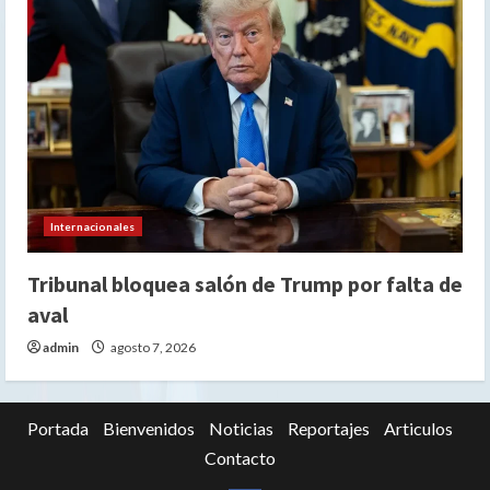
Internacionales
Tribunal bloquea salón de Trump por falta de
aval
admin
agosto 7, 2026
Portada
Bienvenidos
Noticias
Reportajes
Articulos
Contacto