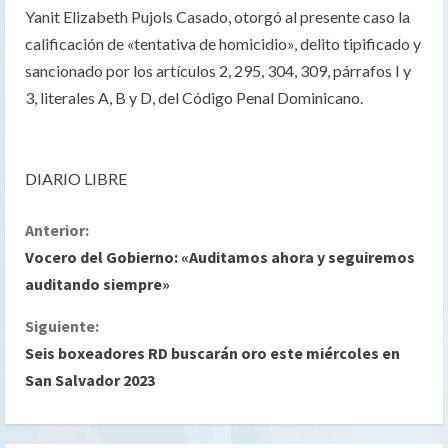
Yanit Elizabeth Pujols Casado, otorgó al presente caso la
calificación de «tentativa de homicidio», delito tipificado y
sancionado por los artículos 2, 295, 304, 309, párrafos I y
3, literales A, B y D, del Código Penal Dominicano.
DIARIO LIBRE
S
Anterior:
Vocero del Gobierno: «Auditamos ahora y seguiremos
i
auditando siempre»
g
Siguiente:
Seis boxeadores RD buscarán oro este miércoles en
u
San Salvador 2023
e
l