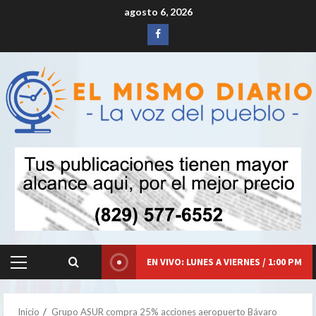
Saltar
agosto 6, 2026
al
Siganos
contenido
en
Facebook
EN VIVO: LUNES A VIERNES / 1:00 PM
Menú
principal
Inicio
Grupo ASUR compra 25% acciones aeropuerto Bávaro