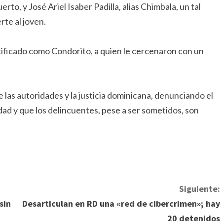
erto, y José Ariel Isaber Padilla, alias Chimbala, un tal
rte al joven.
tificado como Condorito, a quien le cercenaron con un
las autoridades y la justicia dominicana, denunciando el
idad y que los delincuentes, pese a ser sometidos, son
Siguiente:
sin
Desarticulan en RD una «red de cibercrimen»; hay
20 detenidos