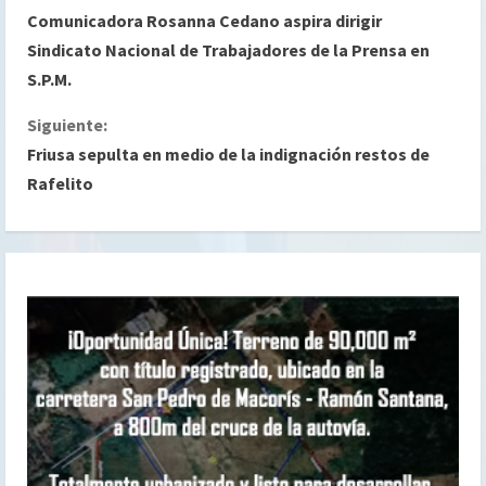
Comunicadora Rosanna Cedano aspira dirigir
i
Sindicato Nacional de Trabajadores de la Prensa en
S.P.M.
g
Siguiente:
u
Friusa sepulta en medio de la indignación restos de
e
Rafelito
l
e
y
e
n
d