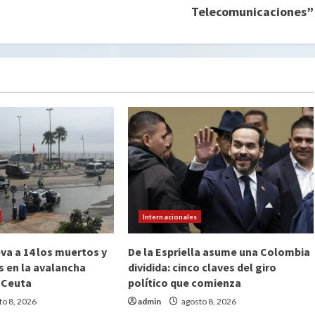
Telecomunicaciones”
Internacionales
va a 14 los muertos y
De la Espriella asume una Colombia
s en la avalancha
dividida: cinco claves del giro
 Ceuta
político que comienza
to 8, 2026
admin
agosto 8, 2026