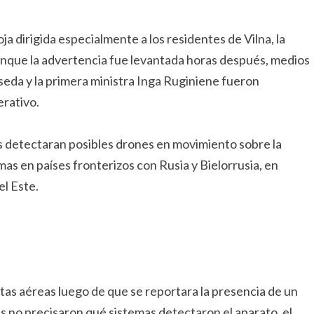
ja dirigida especialmente a los residentes de Vilna, la
Aunque la advertencia fue levantada horas después, medios
eda y la primera ministra Inga Ruginiene fueron
erativo.
s detectaran posibles drones en movimiento sobre la
mas en países fronterizos con Rusia y Bielorrusia, en
el Este.
rtas aéreas luego de que se reportara la presencia de un
es no precisaron qué sistemas detectaron el aparato, el