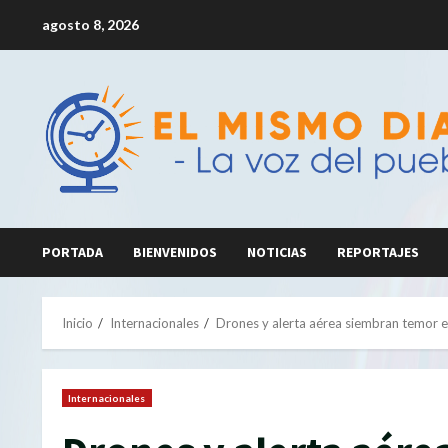
Saltar
agosto 8, 2026
al
contenido
PORTADA
BIENVENIDOS
NOTICIAS
REPORTAJES
Inicio
Internacionales
Drones y alerta aérea siembran temor en
Internacionales