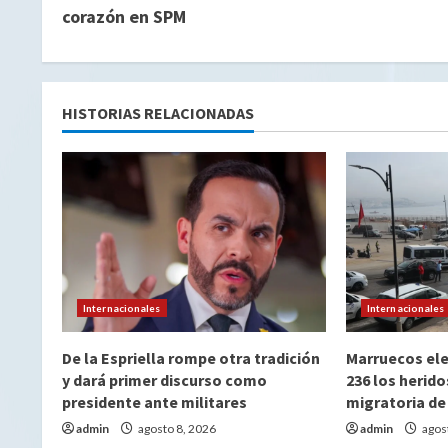
i
corazón en SPM
g
u
HISTORIAS RELACIONADAS
e
l
e
y
e
Internacionales
Internacionales
n
De la Espriella rompe otra tradición
Marruecos ele
d
y dará primer discurso como
236 los herido
presidente ante militares
migratoria de
o
admin
agosto 8, 2026
admin
agos