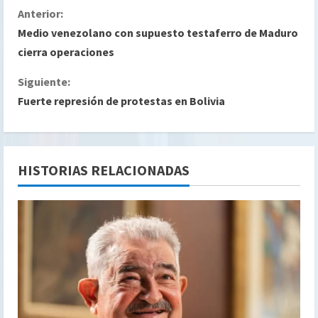
S
Anterior:
Medio venezolano con supuesto testaferro de Maduro
i
cierra operaciones
g
Siguiente:
Fuerte represión de protestas en Bolivia
u
e
l
HISTORIAS RELACIONADAS
e
y
e
n
d