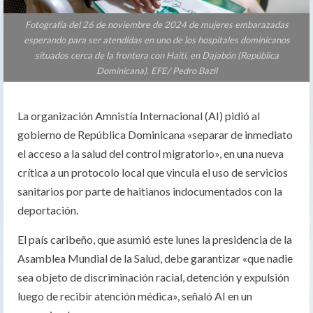
Fotografía del 26 de noviembre de 2024 de mujeres embarazadas
esperando para ser atendidas en uno de los hospitales dominicanos
situados cerca de la frontera con Haití, en Dajabón (República
Dominicana). EFE/ Pedro Bazil
La organización Amnistía Internacional (AI) pidió al
gobierno de República Dominicana «separar de inmediato
el acceso a la salud del control migratorio», en una nueva
crítica a un protocolo local que vincula el uso de servicios
sanitarios por parte de haitianos indocumentados con la
deportación.
El país caribeño, que asumió este lunes la presidencia de la
Asamblea Mundial de la Salud, debe garantizar «que nadie
sea objeto de discriminación racial, detención y expulsión
luego de recibir atención médica», señaló AI en un