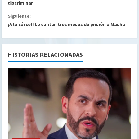
i
discriminar
g
Siguiente:
¡A la cárcel! Le cantan tres meses de prisión a Masha
u
e
l
HISTORIAS RELACIONADAS
e
y
e
n
d
o