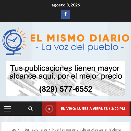
Saltar
agosto 8, 2026
al
Siganos
contenido
en
Facebook
EN VIVO: LUNES A VIERNES / 1:00 PM
Menú
principal
Inicio
Internacionales
Fuerte represión de protestas en Bolivia