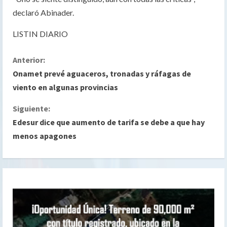
declaró Abinader.
LISTIN DIARIO
S
Anterior:
Onamet prevé aguaceros, tronadas y ráfagas de
i
viento en algunas provincias
g
Siguiente:
Edesur dice que aumento de tarifa se debe a que hay
u
menos apagones
e
l
e
y