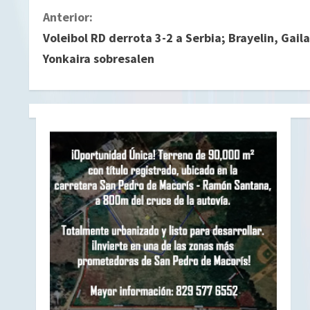
S
Anterior:
Voleibol RD derrota 3-2 a Serbia; Brayelin, Gaila
i
Yonkaira sobresalen
g
u
e
l
e
y
e
n