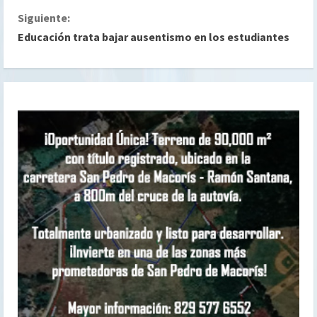
Siguiente:
u
Educación trata bajar ausentismo en los estudiantes
e
l
e
y
e
n
d
o