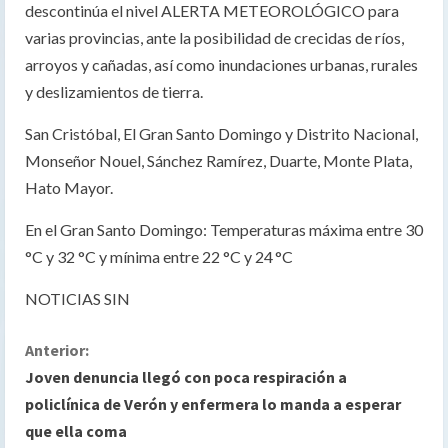
descontinúa el nivel ALERTA METEOROLÓGICO para
varias provincias, ante la posibilidad de crecidas de ríos,
arroyos y cañadas, así como inundaciones urbanas, rurales
y deslizamientos de tierra.
San Cristóbal, El Gran Santo Domingo y Distrito Nacional,
Monseñor Nouel, Sánchez Ramírez, Duarte, Monte Plata,
Hato Mayor.
En el Gran Santo Domingo: Temperaturas máxima entre 30
°C y 32 °C y mínima entre 22 °C y 24 °C
NOTICIAS SIN
S
Anterior:
Joven denuncia llegó con poca respiración a
i
policlínica de Verón y enfermera lo manda a esperar
que ella coma
g