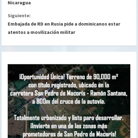
i
Nicaragua
g
Siguiente:
Embajada de RD en Rusia pide a dominicanos estar
u
atentos a movilización militar
e
l
e
y
e
n
d
o