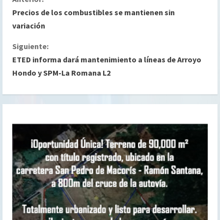
S
Precios de los combustibles se mantienen sin
i
variación
g
Siguiente:
ETED informa dará mantenimiento a líneas de Arroyo
u
Hondo y SPM-La Romana L2
e
l
e
y
e
n
d