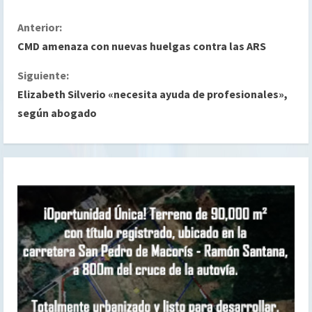
S
Anterior:
CMD amenaza con nuevas huelgas contra las ARS
i
Siguiente:
g
Elizabeth Silverio «necesita ayuda de profesionales»,
según abogado
u
e
l
e
y
e
n