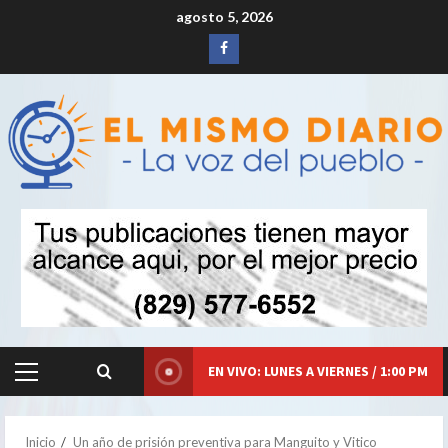
Saltar
agosto 5, 2026
al
Siganos
contenido
en
Facebook
EN VIVO: LUNES A VIERNES / 1:00 PM
Menú
principal
Inicio
Un año de prisión preventiva para Manguito y Vitico