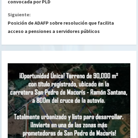
i
convocada por PLD
g
Siguiente:
Posición de ADAFP sobre resolución que facilita
u
acceso a pensiones a servidores públicos
e
l
e
y
e
n
d
o