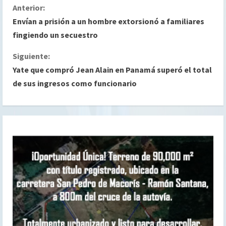
S
Anterior:
Envían a prisión a un hombre extorsionó a familiares
i
fingiendo un secuestro
g
Siguiente:
Yate que compró Jean Alain en Panamá superó el total
u
de sus ingresos como funcionario
e
l
e
y
e
n
d