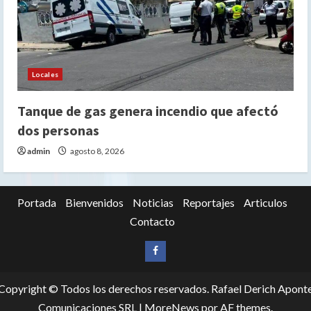
Locales
Tanque de gas genera incendio que afectó
dos personas
admin
agosto 8, 2026
Portada
Bienvenidos
Noticias
Reportajes
Articulos
Contacto
Siganos
en
Copyright © Todos los derechos reservados. Rafael Derich Apont
Facebook
Comunicaciones SRL
|
MoreNews
por AF themes.