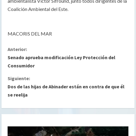
ambientalista Víctor Sifround, junto todos dirigentes de la
Coalición Ambiental del Este.
MACORIS DEL MAR
S
Anterior:
Senado aprueba modificación Ley Protección del
i
Consumidor
g
Siguiente:
Dos de las hijas de Abinader están en contra de que él
u
se reelija
e
l
e