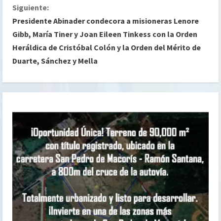
Siguiente:
g
Presidente Abinader condecora a misioneras Lenore
Gibb, María Tiner y Joan Eileen Tinkess con la Orden
u
Heráldica de Cristóbal Colón y la Orden del Mérito de
e
Duarte, Sánchez y Mella
l
e
y
e
n
d
o