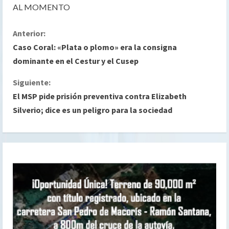
AL MOMENTO
S
Anterior:
Caso Coral: «Plata o plomo» era la consigna
i
dominante en el Cestur y el Cusep
g
Siguiente:
El MSP pide prisión preventiva contra Elizabeth
u
Silverio; dice es un peligro para la sociedad
e
l
e
y
e