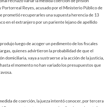
ional rechazó variar la medida coerción de prisión
y Portorreal Reyes, acusado por el Ministerio Público de
que prometió recuperarles una supuesta herencia de 13
co en el extranjero por un pariente lejano de apellido
 produjo luego de acoger un pedimento de los fiscales
rgas, quienes advirtieron la probabilidad de que el
domiciliaria, vaya a sustraerse a la acción de la justicia,
 hasta el momento no han variado los presupuestos que
ravosa.
a medida de coerción, la jueza intentó conocer, por tercera