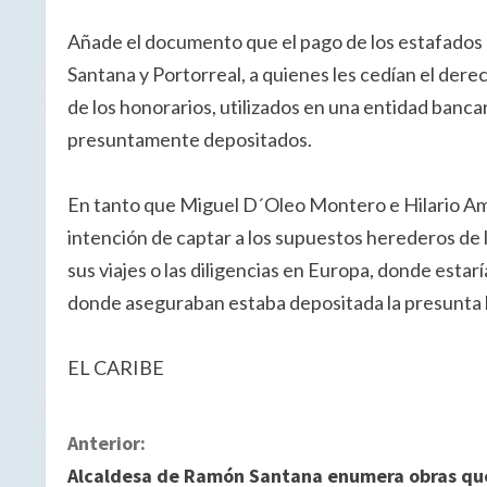
Añade el documento que el pago de los estafados
Santana y Portorreal, a quienes les cedían el derec
de los honorarios, utilizados en una entidad banca
presuntamente depositados.
En tanto que Miguel D´Oleo Montero e Hilario Amp
intención de captar a los supuestos herederos de l
sus viajes o las diligencias en Europa, donde esta
donde aseguraban estaba depositada la presunta h
EL CARIBE
S
Anterior:
Alcaldesa de Ramón Santana enumera obras qu