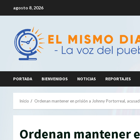
Saltar
agosto 8, 2026
al
contenido
PORTADA
BIENVENIDOS
NOTICIAS
REPORTAJES
Inicio
Ordenan mantener en prisión a Johnny Portorreal, acusad
Ordenan mantener en