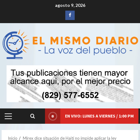
Saltar
agosto 9, 2026
al
Siganos
contenido
en
Facebook
EN VIVO: LUNES A VIERNES / 1:00 PM
Menú
principal
Inicio
Mirex dice situación de Haití no impide aplicar la ley