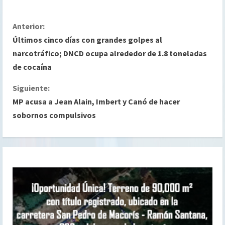
S
Anterior:
Últimos cinco días con grandes golpes al
i
narcotráfico; DNCD ocupa alrededor de 1.8 toneladas
de cocaína
g
Siguiente:
u
MP acusa a Jean Alain, Imbert y Canó de hacer
e
sobornos compulsivos
l
e
y
e
n