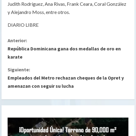
Judith Rodríguez, Ana Rivas, Frank Ceara, Coral González
y Alejandro Moss, entre otros.
DIARIO LIBRE
S
Anterior:
República Dominicana gana dos medallas de oro en
i
karate
g
Siguiente:
Empleados del Metro rechazan cheques de la Opret y
u
amenazan con seguir su lucha
e
l
e
y