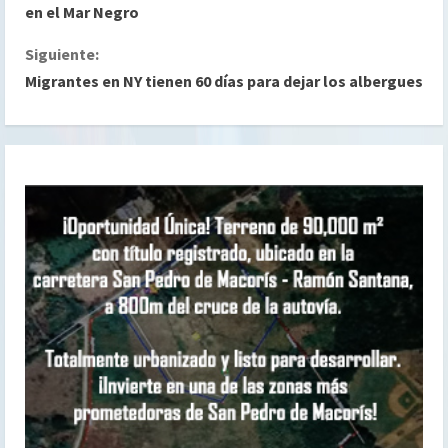
i
en el Mar Negro
g
Siguiente:
Migrantes en NY tienen 60 días para dejar los albergues
u
e
l
e
y
e
n
d
o