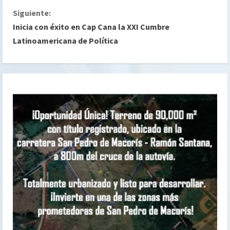
g
Siguiente:
Inicia con éxito en Cap Cana la XXI Cumbre
u
Latinoamericana de Política
e
l
e
y
e
n
d
o