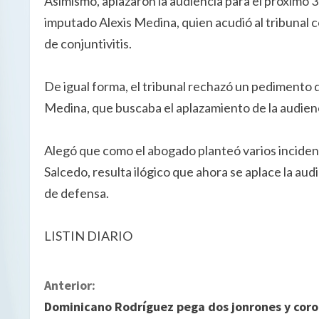
Asimismo, aplazaron la audiencia para el próximo 30
imputado Alexis Medina, quien acudió al tribunal 
de conjuntivitis.
De igual forma, el tribunal rechazó un pedimento 
Medina, que buscaba el aplazamiento de la audienci
Alegó que como el abogado planteó varios inciden
Salcedo, resulta ilógico que ahora se aplace la aud
de defensa.
LISTIN DIARIO
S
Anterior:
Dominicano Rodríguez pega dos jonrones y cor