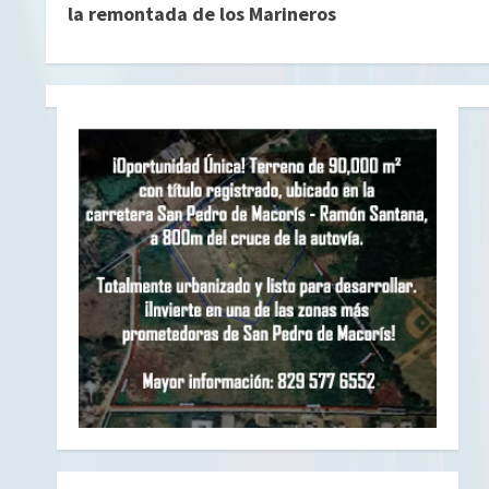
i
la remontada de los Marineros
g
u
e
l
e
y
e
n
d
o