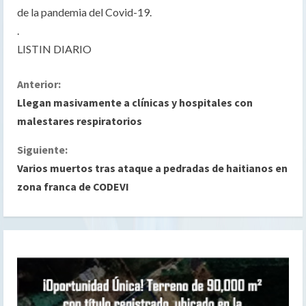
de la pandemia del Covid-19.
.
LISTIN DIARIO
S
Anterior:
Llegan masivamente a clínicas y hospitales con
i
malestares respiratorios
g
Siguiente:
Varios muertos tras ataque a pedradas de haitianos en
u
zona franca de CODEVI
e
l
e
y