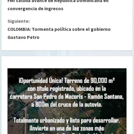
FMI saluda avance de República Dominicana en
i
convergencia de ingresos
g
Siguiente:
COLOMBIA: Tormenta política sobre el gobierno
u
Gustavo Petro
e
l
e
y
e
n
d
o