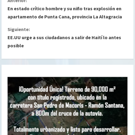
S
Anterior:
En estado crítico hombre y su niño tras explosión en
i
apartamento de Punta Cana, provincia La Altagracia
g
Siguiente:
EE.UU urge a sus ciudadanos a salir de Haití lo antes
u
posible
e
l
e
y
e
n
d