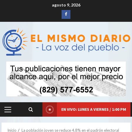
Saltar
agosto 9, 2026
al
Siganos
contenido
en
Facebook
EN VIVO: LUNES A VIERNES / 1:00 PM
Menú
principal
Inicio
La población joven se reduce 4.8% en el padrón electoral