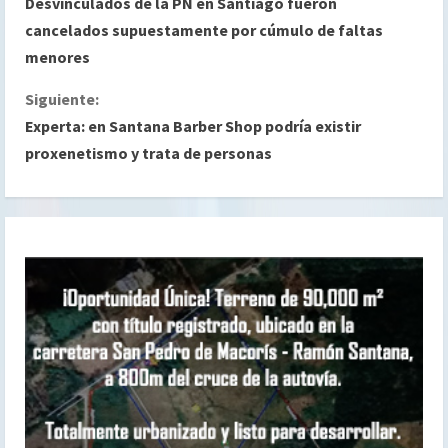
Desvinculados de la PN en Santiago fueron
i
cancelados supuestamente por cúmulo de faltas
menores
g
Siguiente:
u
Experta: en Santana Barber Shop podría existir
e
proxenetismo y trata de personas
l
e
y
e
n
d
o