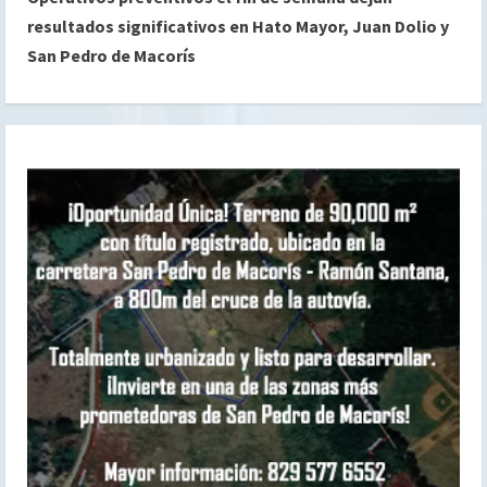
u
resultados significativos en Hato Mayor, Juan Dolio y
e
San Pedro de Macorís
l
e
y
e
n
d
o