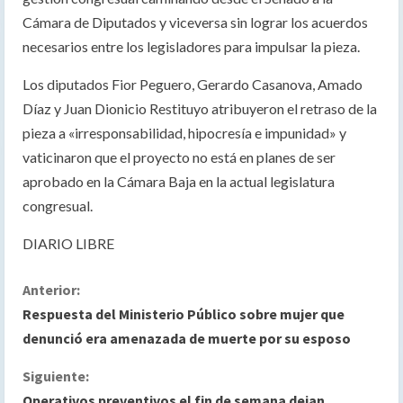
Cámara de Diputados y viceversa sin lograr los acuerdos
necesarios entre los legisladores para impulsar la pieza.
Los diputados Fior Peguero, Gerardo Casanova, Amado
Díaz y Juan Dionicio Restituyo atribuyeron el retraso de la
pieza a «irresponsabilidad, hipocresía e impunidad» y
vaticinaron que el proyecto no está en planes de ser
aprobado en la Cámara Baja en la actual legislatura
congresual.
DIARIO LIBRE
S
Anterior:
Respuesta del Ministerio Público sobre mujer que
i
denunció era amenazada de muerte por su esposo
g
Siguiente:
Operativos preventivos el fin de semana dejan