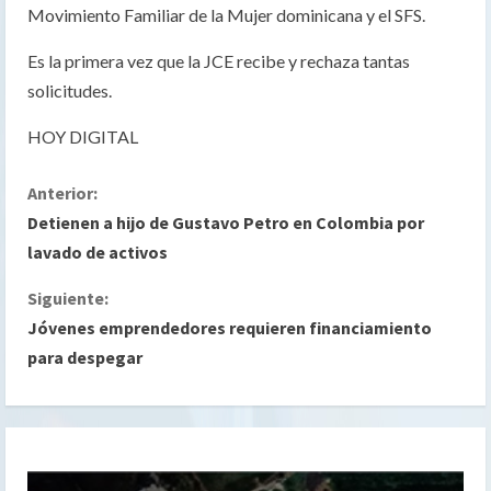
Movimiento Familiar de la Mujer dominicana y el SFS.
Es la primera vez que la JCE recibe y rechaza tantas
solicitudes.
HOY DIGITAL
S
Anterior:
Detienen a hijo de Gustavo Petro en Colombia por
i
lavado de activos
g
Siguiente:
Jóvenes emprendedores requieren financiamiento
u
para despegar
e
l
e