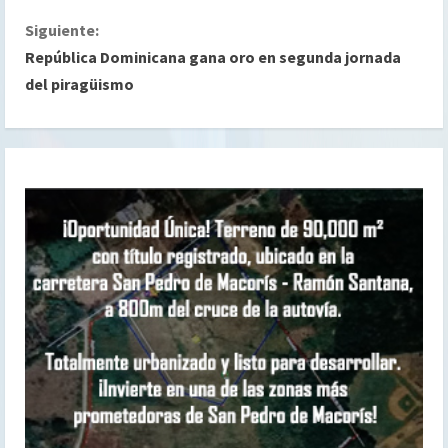
g
Siguiente:
República Dominicana gana oro en segunda jornada
u
del piragüismo
e
l
e
y
e
n
d
o