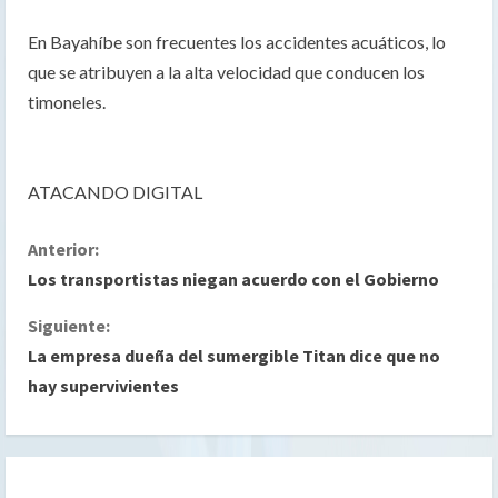
En Bayahíbe son frecuentes los accidentes acuáticos, lo
que se atribuyen a la alta velocidad que conducen los
timoneles.
ATACANDO DIGITAL
S
Anterior:
Los transportistas niegan acuerdo con el Gobierno
i
Siguiente:
g
La empresa dueña del sumergible Titan dice que no
hay supervivientes
u
e
l