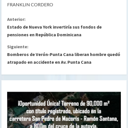
FRANKLIN CORDERO
S
Anterior:
Estado de Nueva York invertiría sus fondos de
i
pensiones en República Dominicana
g
Siguiente:
Bomberos de Verón-Punta Cana liberan hombre quedó
u
atrapado en accidente en Av. Punta Cana
e
l
e
y
e