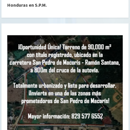
Honduras en S.P.M.
l
e
y
e
n
d
o