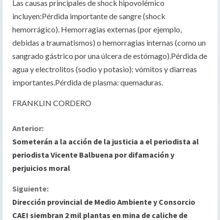
Las causas principales de shock hipovolémico
incluyen:Pérdida importante de sangre (shock
hemorrágico). Hemorragias externas (por ejemplo,
debidas a traumatismos) o hemorragias internas (como un
sangrado gástrico por una úlcera de estómago).Pérdida de
agua y electrolitos (sodio y potasio): vómitos y diarreas
importantes.Pérdida de plasma: quemaduras.
FRANKLIN CORDERO
S
Anterior:
Someterán a la acción de la justicia a el periodista al
i
periodista Vicente Balbuena por difamación y
perjuicios moral
g
Siguiente:
u
Dirección provincial de Medio Ambiente y Consorcio
e
CAEI siembran 2 mil plantas en mina de caliche de