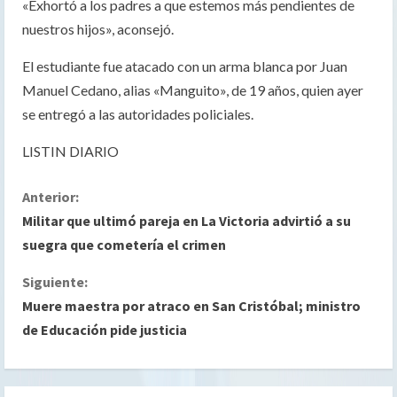
«Exhortó a los padres a que estemos más pendientes de
nuestros hijos», aconsejó.
El estudiante fue atacado con un arma blanca por Juan
Manuel Cedano, alias «Manguito», de 19 años, quien ayer
se entregó a las autoridades policiales.
LISTIN DIARIO
S
Anterior:
Militar que ultimó pareja en La Victoria advirtió a su
i
suegra que cometería el crimen
g
Siguiente:
Muere maestra por atraco en San Cristóbal; ministro
u
de Educación pide justicia
e
l