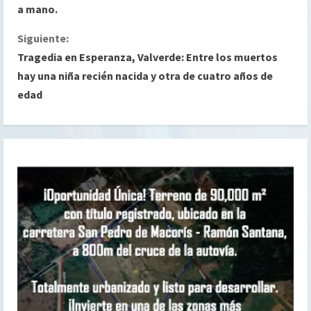
i
a mano.
g
Siguiente:
Tragedia en Esperanza, Valverde: Entre los muertos
u
hay una niña recién nacida y otra de cuatro años de
e
edad
l
e
y
e
n
d
o