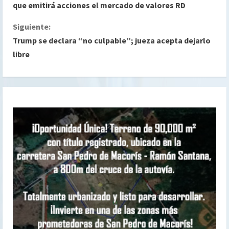
i
que emitirá acciones el mercado de valores RD
g
Siguiente:
Trump se declara “no culpable”; jueza acepta dejarlo
u
libre
e
l
e
y
e
n
d
o