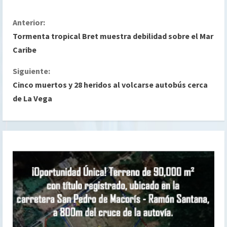
S
Anterior:
Tormenta tropical Bret muestra debilidad sobre el Mar
i
Caribe
g
Siguiente:
Cinco muertos y 28 heridos al volcarse autobús cerca
u
de La Vega
e
l
e
y
e
n