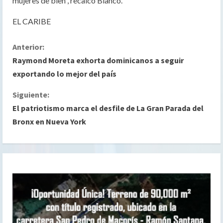
mujeres de bien”, recalcó Blanco.
EL CARIBE
S
Anterior:
Raymond Moreta exhorta dominicanos a seguir
i
exportando lo mejor del país
g
Siguiente:
El patriotismo marca el desfile de La Gran Parada del
u
Bronx en Nueva York
e
l
e
y
e