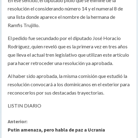
En ese sentido, el diputado pidió que se elimine de la
resolución el considerando número 14 y el numeral 8 de
una lista donde aparece el nombre de la hermana de
Ramfis Trujillo.
El pedido fue secundado por el diputado José Horacio
Rodríguez, quien reveló que es la primera vez en tres años
que lleva el actual tren legislativo que utilizan este artículo
para hacer retroceder una resolución ya aprobada.
Al haber sido aprobada, la misma comisión que estudió la
resolución convocará a los dominicanos en el exterior para
reconocerlos por sus destacadas trayectorias.
LISTIN DIARIO
S
Anterior:
Putin amenaza, pero habla de paz a Ucrania
i