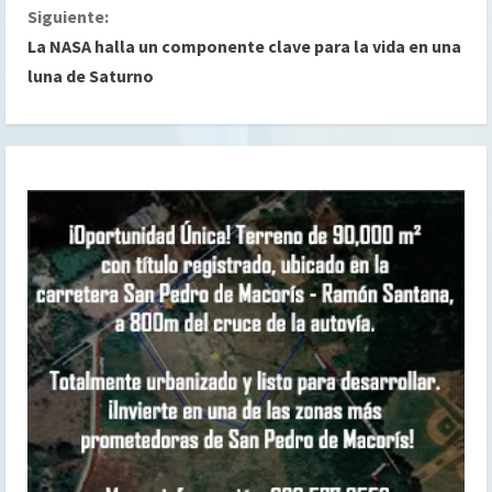
Siguiente:
g
La NASA halla un componente clave para la vida en una
luna de Saturno
u
e
l
e
y
e
n
d
o