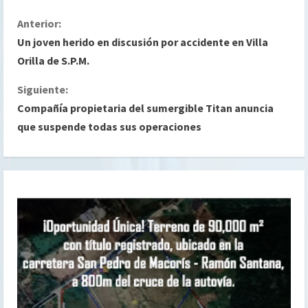
S
Anterior:
Un joven herido en discusión por accidente en Villa
i
Orilla de S.P.M.
g
Siguiente:
Compañía propietaria del sumergible Titan anuncia
u
que suspende todas sus operaciones
e
l
e
y
e
n