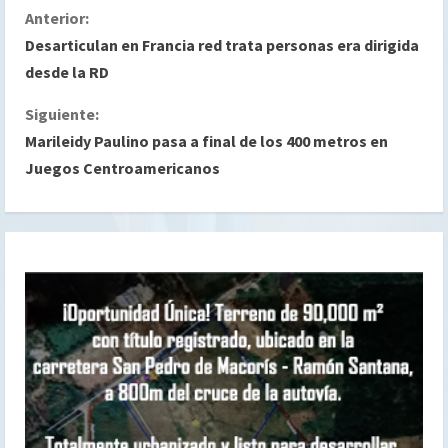
S
Anterior:
Desarticulan en Francia red trata personas era dirigida
i
desde la RD
g
Siguiente:
Marileidy Paulino pasa a final de los 400 metros en
u
Juegos Centroamericanos
e
l
e
y
e
n
d