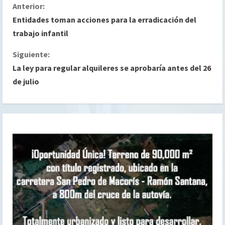
S
Anterior:
Entidades toman acciones para la erradicación del
i
trabajo infantil
g
Siguiente:
La ley para regular alquileres se aprobaría antes del 26
u
de julio
e
l
e
y
e
n
d